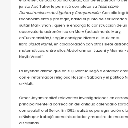
el1070 se trasladó a Samarcanda, donde el patrocinio del
jurista Abú Taher le permitió completar su
Tesis sobre
Demostraciones de Álgebra y Comparación
. Con ella logr
reconocimiento y prestigio, hasta el punto de ser llamado 
sultán Malik Shah I, quien le encargó la construcción de un
observatorio astronómico en Marv (actualmente Mary,
enTurkmenistán), según consigna Nizam al-Mulk en su
libro
Siasat Namé
, en colaboración con otros siete astró
matemáticos, entre ellos Abdolrahman Jazení y Meimún
Nayib Vasetí.
La leyenda afirma que en su juventud llegó a entablar ami
con el reformador religioso Hasan-i Sabbah y el político 
al-Mulk.
Omar Jayam realizó relevantes investigaciones en astro
principalmente la corrección del antiguo calendario zor
comoyalalí o el Seliuk. En 1092 realizó su peregrinación 
a Nishapur trabajó como historiador y maestro de matemát
disciplinas.