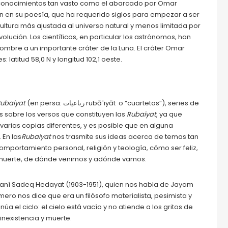
 conocimientos tan vasto como el abarcado por Omar
én en su poesía, que ha requerido siglos para empezar a ser
ltura más ajustada al universo natural y menos limitada por
lución. Los científicos, en particular los astrónomos, han
nombre a un importante cráter de la Luna. El cráter Omar
latitud 58,0 N y longitud 102,1 oeste.
ubaiyat
(en persa:
رباعیات rubāʿiyāt
o “cuartetas”), series de
s sobre los versos que constituyen las
Rubaiyat
, ya que
varias copias diferentes, y es posible que en alguna
 En las
Rubaiyat
nos trasmite sus ideas acerca de temas tan
comportamiento personal, religión y teología, cómo ser feliz,
e la muerte, de dónde venimos y adónde vamos.
 iraní Sadeq Hedayat (1903-1951), quien nos habla de Jayam
ero nos dice que era un filósofo materialista, pesimista y
a el ciclo: el cielo está vacío y no atiende a los gritos de
nexistencia y muerte.