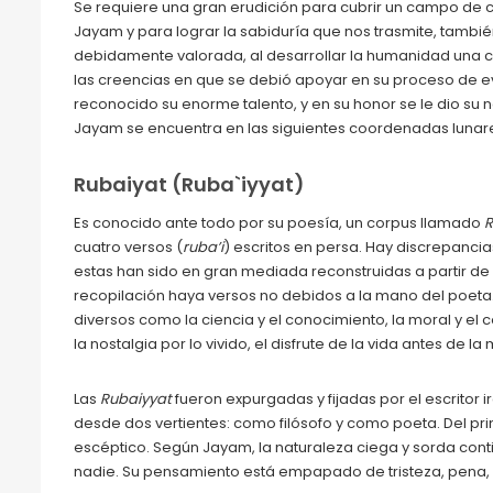
Se requiere una gran erudición para cubrir un campo de
Jayam y para lograr la sabiduría que nos trasmite, tambi
debidamente valorada, al desarrollar la humanidad una cu
las creencias en que se debió apoyar en su proceso de evo
reconocido su enorme talento, y en su honor se le dio su 
Jayam se encuentra en las siguientes coordenadas lunares: 
Rubaiyat (Ruba`iyyat)
Es conocido ante todo por su poesía, un corpus llamado
R
cuatro versos (
ruba’i
) escritos en persa. Hay discrepancia
estas han sido en gran mediada reconstruidas a partir de 
recopilación haya versos no debidos a la mano del poeta.
diversos como la ciencia y el conocimiento, la moral y el 
la nostalgia por lo vivido, el disfrute de la vida antes d
Las
Rubaiyyat
fueron expurgadas y fijadas por el escritor
desde dos vertientes: como filósofo y como poeta. Del prim
escéptico. Según Jayam, la naturaleza ciega y sorda continú
nadie. Su pensamiento está empapado de tristeza, pena, i