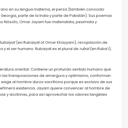
iterario en su lengua materna, el persa (también conocido
, Georgia, parte de la India y parte de Pakistán). Sus poemas
o filósofo, Omar Jayam fue materialista, pesimista y
Rubaiyat
(en:Rubaiyat of Omar Khayyam), recopilación de
a y el ser humano. Rubaiyat es el plural de
rubaí
(en:Ruba’i),
iteratura oriental. Contiene un profundo sentido humano que
 con las transposiciones de amargura y optimismo, conforman
a exige al hombre duros sacrificios porque es esclavo de sus
su efímera existencia. Jayam quiere convencer al hombre de
as y doctrinas, para así aprovechar los valores tangibles