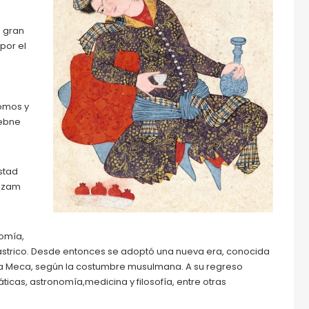
ó gran
por el
nomos y
-ebne
stad
Nizam
nomía,
oástrico. Desde entonces se adoptó una nueva era, conocida
a La Meca, según la costumbre musulmana. A su regreso
icas, astronomía,medicina y filosofía, entre otras