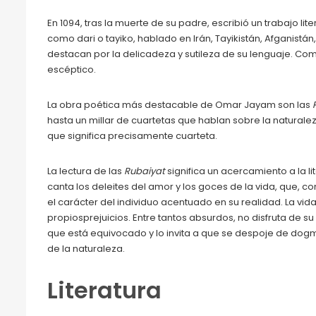
En 1094, tras la muerte de su padre, escribió un trabajo l
como dari o tayiko, hablado en Irán, Tayikistán, Afganistán
destacan por la delicadeza y sutileza de su lenguaje. Com
escéptico.
La obra poética más destacable de Omar Jayam son las
hasta un millar de cuartetas que hablan sobre la naturalez
que significa precisamente cuarteta.
La lectura de las
Rubaiyat
significa un acercamiento a la l
canta los deleites del amor y los goces de la vida, que,
el carácter del individuo acentuado en su realidad. La vid
propiosprejuicios. Entre tantos absurdos, no disfruta de 
que está equivocado y lo invita a que se despoje de dogm
de la naturaleza.
Literatura