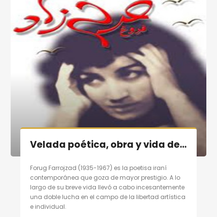
Velada poética, obra y vida de poetisa contemporánea persa «Forugh Farrojzad» en Madrid el 29/10/11
Forug Farrojzad (1935-1967) es la poetisa iraní
contemporánea que goza de mayor prestigio. A lo
largo de su breve vida llevó a cabo incesantemente
una doble lucha en el campo de la libertad artística
e individual.