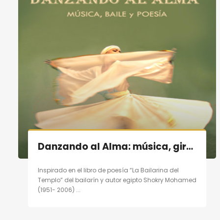
Danzando al Alma: música, giro, poesía en Madrid el 19/11/11
Inspirado en el libro de poesía “La Bailarina del
Templo” del bailarín y autor egipto Shokry Mohamed
(1951- 2006) ...