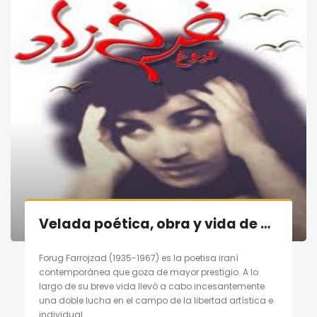
Velada poética, obra y vida de poetisa contemporánea persa «Forugh Farrojzad» en Madrid el 29/10/11
Forug Farrojzad (1935-1967) es la poetisa iraní
contemporánea que goza de mayor prestigio. A lo
largo de su breve vida llevó a cabo incesantemente
una doble lucha en el campo de la libertad artística e
individual.