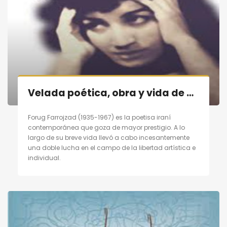
Velada poética, obra y vida de poetisa contemporánea persa «Forugh Farrojzad» en Madrid el 29/10/11
Forug Farrojzad (1935-1967) es la poetisa iraní
contemporánea que goza de mayor prestigio. A lo
largo de su breve vida llevó a cabo incesantemente
una doble lucha en el campo de la libertad artística e
individual.