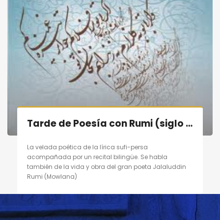
Tarde de Poesía con Rumi (siglo XIII) en Madrid el 10/09/11
La velada poética de la lírica sufi-persa
acompañada por un recital bilingüe. Se habla
también de la vida y obra del gran poeta Jalaluddin
Rumi (Mowlana)