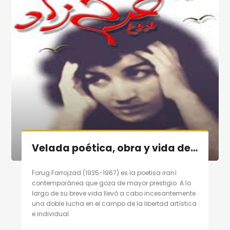
Velada poética, obra y vida de poetisa contemporánea persa «Forugh Farrojzad» en Madrid el 29/10/11
Forug Farrojzad (1935-1967) es la poetisa iraní
contemporánea que goza de mayor prestigio. A lo
largo de su breve vida llevó a cabo incesantemente
una doble lucha en el campo de la libertad artística
e individual.