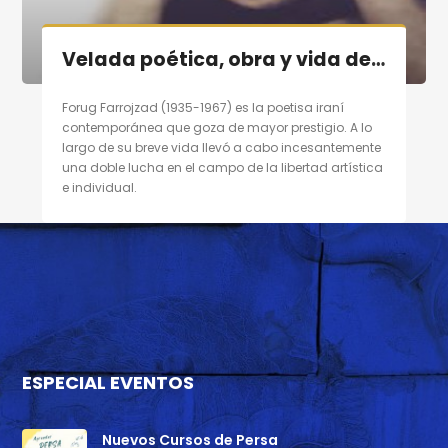
Velada poética, obra y vida de poetisa contemporánea persa «Forugh Farrojzad» en Madrid el 29/10/11
Forug Farrojzad (1935-1967) es la poetisa iraní
contemporánea que goza de mayor prestigio. A lo
largo de su breve vida llevó a cabo incesantemente
una doble lucha en el campo de la libertad artística
e individual.
ESPECIAL EVENTOS
Nuevos Cursos de Persa