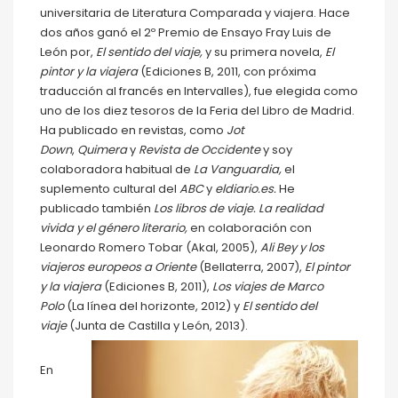
universitaria de Literatura Comparada y viajera. Hace
dos años ganó el 2º Premio de Ensayo Fray Luis de
León por,
El sentido del viaje,
y su primera novela,
El
pintor y la viajera
(Ediciones B, 2011, con próxima
traducción al francés en Intervalles), fue elegida como
uno de los diez tesoros de la Feria del Libro de Madrid.
Ha publicado en revistas, como
Jot
Down
,
Quimera
y
Revista de Occidente
y soy
colaboradora habitual de
La Vanguardia,
el
suplemento cultural del
ABC
y
eldiario.es.
He
publicado también
Los libros de viaje. La realidad
vivida y el género literario,
en colaboración con
Leonardo Romero Tobar (Akal, 2005),
Ali Bey y los
viajeros europeos a Oriente
(Bellaterra, 2007),
El pintor
y la viajera
(Ediciones B, 2011),
Los viajes de Marco
Polo
(La línea del horizonte, 2012) y
El sentido del
viaje
(Junta de Castilla y León, 2013).
En