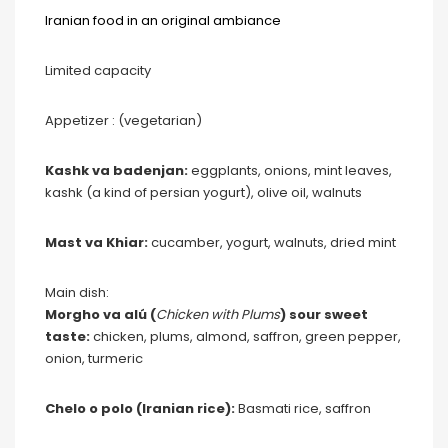
Iranian food in an original ambiance
Limited capacity
Appetizer : (vegetarian)
Kashk va badenjan:
eggplants, onions, mint leaves,
kashk (a kind of persian yogurt), olive oil, walnuts
Mast va Khiar:
cucamber, yogurt, walnuts, dried mint
Main dish:
Morgho va alú (
Chicken with Plums
)
sour sweet
taste
:
chicken, plums, almond, saffron, green pepper,
onion, turmeric
Chelo o polo (Iranian rice):
Basmati rice, saffron