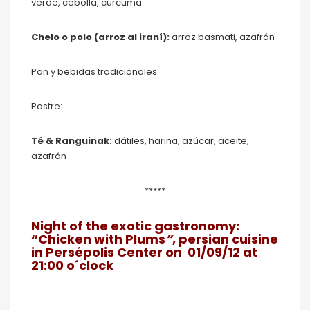
verde, cebolla, cúrcuma
Chelo o polo (arroz al iraní):
arroz basmati, azafrán
Pan y bebidas tradicionales
Postre:
Té & Ranguinak:
dátiles, harina, azúcar, aceite,
azafrán
*****
Night of the exotic gastronomy:
“Chicken with Plums
”
, persian cuisine
in Persépolis Center on
01/09/12 at
21:00 o´clock