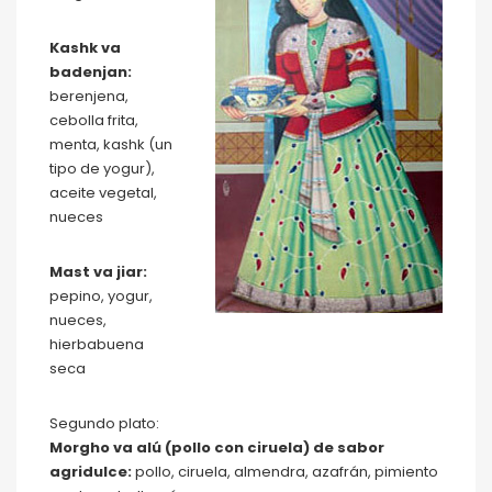
Kashk va
badenjan:
berenjena,
cebolla frita,
menta, kashk (un
tipo de yogur),
aceite vegetal,
nueces
Mast va jiar:
pepino, yogur,
nueces,
hierbabuena
seca
Segundo plato:
Morgho va alú (pollo con ciruela) de sabor
agridulce:
pollo, ciruela, almendra, azafrán, pimiento