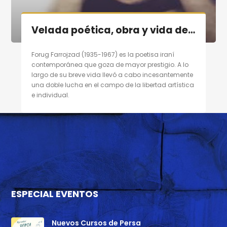
Velada poética, obra y vida de poetisa contemporánea persa «Forugh Farrojzad» en Madrid el 29/10/11
Forug Farrojzad (1935-1967) es la poetisa iraní
contemporánea que goza de mayor prestigio. A lo
largo de su breve vida llevó a cabo incesantemente
una doble lucha en el campo de la libertad artística
e individual.
ESPECIAL EVENTOS
Nuevos Cursos de Persa