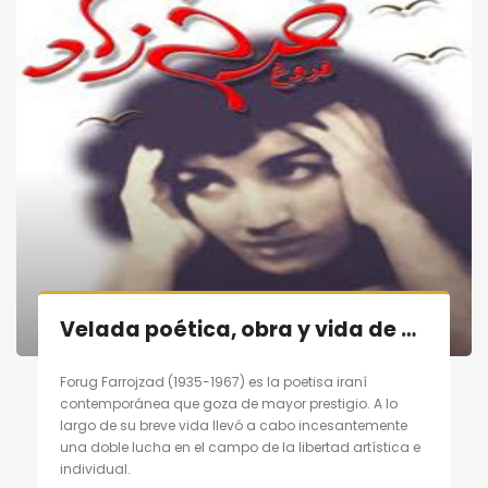
Velada poética, obra y vida de poetisa contemporánea persa «Forugh Farrojzad» en Madrid el 29/10/11
Forug Farrojzad (1935-1967) es la poetisa iraní
contemporánea que goza de mayor prestigio. A lo
largo de su breve vida llevó a cabo incesantemente
una doble lucha en el campo de la libertad artística e
individual.