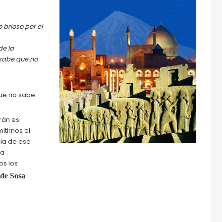
 brioso por el
de la
 sabe que no
que no sabe.
rán es
itirnos el
ia de ese
la
os los
de Sosa