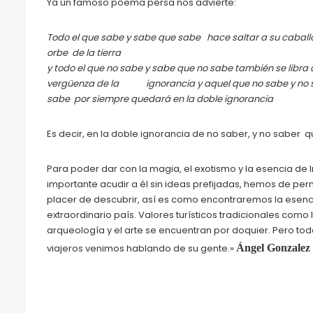
Ya un famoso poema persa nos advierte:
Todo el que sabe y sabe que sabe hace saltar a su caballo
orbe de la tierra
y todo el que no sabe y sabe que no sabe también se libra 
vergüenza de la ignorancia
y aquel que no sabe y no
sabe por siempre quedará en la doble ignorancia
Es decir, en la doble ignorancia de no saber, y no saber 
Para poder dar con la magia, el exotismo y la esencia de I
importante acudir a él sin ideas prefijadas, hemos de perm
placer de descubrir, así es como encontraremos la esenc
extraordinario país. Valores turísticos tradicionales como 
arqueología y el arte se encuentran por doquier. Pero tod
viajeros venimos hablando de su gente.»
Ángel Gonzalez 