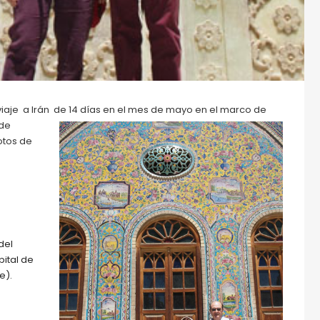
iaje a Irán de 14 días en el mes de mayo en el marco de
de
otos de
del
pital de
e).