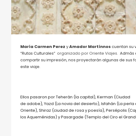
María Carmen Perez
y
Amador Martínnos
cuentan su v
“Rutas Culturales”
organizado por Oriente Viajes.
Admás 
compartir su impresión, nos proyectarán algunas de sus f
este viaje.
Ellos pasaron por Teherán (la capital), Kerman (Ciudad
de
adobe
), Yazd (La novia del desierto), Isfahán (La perla 
Oriente), Shiraz (ciudad de rosa y poesía), Persépolis (Ca
los Aqueménidas) y Pasargade (Templo del Ciro el Grand