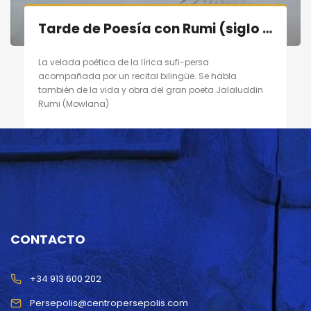
Tarde de Poesía con Rumi (siglo XIII) en Madrid el 10/09/11
La velada poética de la lírica sufi-persa
acompañada por un recital bilingüe. Se habla
también de la vida y obra del gran poeta Jalaluddin
Rumi (Mowlana)
CONTACTO
+34 913 600 202
Persepolis@centropersepolis.com