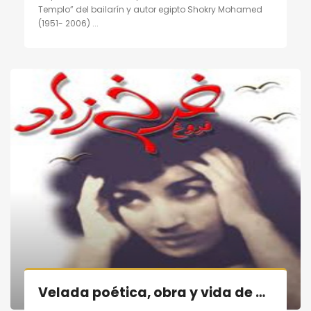
Templo” del bailarín y autor egipto Shokry Mohamed
(1951- 2006) ...
Velada poética, obra y vida de poetisa contemporánea persa «Forugh Farrojzad» en Madrid el 29/10/11