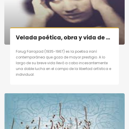
Velada poética, obra y vida de poetisa contemporánea persa «Forugh Farrojzad» en Madrid el 29/10/11
Forug Farrojzad (1935-1967) es la poetisa iraní
contemporánea que goza de mayor prestigio. A lo
largo de su breve vida llevó a cabo incesantemente
una doble lucha en el campo de la libertad artística e
individual.