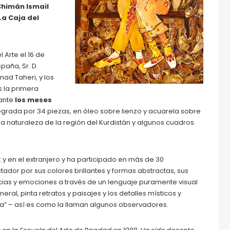
Chimán Ismail
La Caja del
 Arte el 16 de
spaña, Sr. D.
mad Taheri, y los
s la primera
rante
los meses
ntegrada por 34 piezas, en óleo sobre lienzo y acuarela sobre
sa naturaleza de la región del Kurdistán y algunos cuadros
k y en el extranjero y ha participado en más de 30
ador por sus colores brillantes y formas abstractas, sus
as y emociones a través de un lenguaje puramente visual
al, pinta retratos y paisajes y los detalles místicos y
urda” – así es como la llaman algunos observadores.