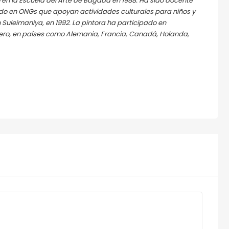
 en la Escuela del Arte de Bagdad en 1988. Ha sido docente
ado en ONGs que apoyan actividades culturales para niños y
 Suleimaniya, en 1992. La pintora ha participado en
anjero, en países como Alemania, Francia, Canadá, Holanda,