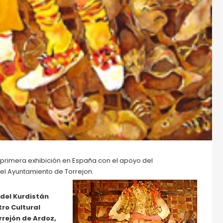
 primera exhibición en España con el apoyo del
 el Ayuntamiento de Torrejon.
 del Kurdistán
ro Cultural
rrejón de Ardoz,