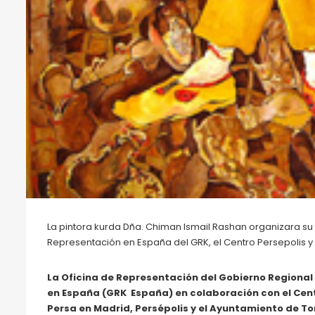
La pintora kurda Dña. Chiman Ismail Rashan organizara su
Representación en España del GRK, el Centro Persepolis y
La Oficina de Representación del Gobierno Regional
en España (GRK España) en colaboración con el Cent
Persa en Madrid, Persépolis y el Ayuntamiento de To