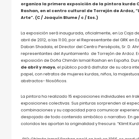
organiza la primera exposición de la pintora kurda 
Rashan, en el centro cultural de Torrejón de Ardoz, “
Arte”. (C / Joaquín Blume / c / Eos.)
La exposición será inaugurada, oficialmente, en La Caja del
abril de 2012, a las 11:00, por el Representante del GRK en E
Daban Shadala, el Director del Centro Persépolis, Sr. D. Ah
representantes del Ayuntamiento de Torrejón de Ardoz. E
exposición de Doña Chimán Ismail Rashan en España. Du
de abril y mayo
, el público podrá disfrutar de su obra i
papel, con retratos de mujeres kurdas, niños, la majestuo
abstractos- filosóficos.
La pintora ha realizado 15 exposiciones individuales en Ira
exposiciones colectivas. Sus pinturas sorprenden al espect
combinaciones y su capacidad para comunicar experienci
despojado de todo contenido simbólico o narrativo. En gener
coloridos les aportan la originalidad y frescura. “Klimt K