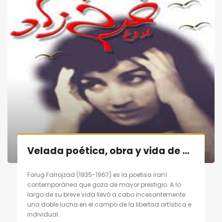
Velada poética, obra y vida de poetisa contemporánea persa «Forugh Farrojzad» en Madrid el 29/10/11
Forug Farrojzad (1935-1967) es la poetisa iraní
contemporánea que goza de mayor prestigio. A lo
largo de su breve vida llevó a cabo incesantemente
una doble lucha en el campo de la libertad artística e
individual.