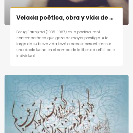
Velada poética, obra y vida de poetisa contemporánea persa «Forugh Farrojzad» en Madrid el 29/10/11
Forug Farrojzad (1935-1967) es la poetisa iraní
contemporánea que goza de mayor prestigio. A lo
largo de su breve vida llevó a cabo incesantemente
una doble lucha en el campo de la libertad artística e
individual.