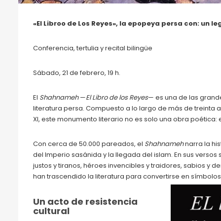
«El Libroo de Los Reyes», la epopeya persa con: un l
Conferencia, tertulia y recital bilingüe
Sábado, 21 de febrero, 19 h.
El
Shahnameh
—
El Libro de los Reyes
— es una de las grand
literatura persa. Compuesto a lo largo de más de treinta 
XI, este monumento literario no es solo una obra poética: es
Con cerca de 50.000 pareados, el
Shahnameh
narra la hi
del Imperio sasánida y la llegada del islam. En sus versos 
justos y tiranos, héroes invencibles y traidores, sabios
han trascendido la literatura para convertirse en símbolos
Un acto de resistencia
cultural