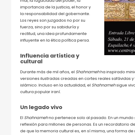
mal, la fugacidad del poder, la
importancia de la justicia, el honor y
la responsabilidad del gobernante.
Los reyes son juzgados no por su
fuerza, sino por su sabiduría y
rectitud, una idea profundamente
influyente en la ética política persa.
Influencia artística y
cultural
Durante más de mil años, el
Shahnameh
ha inspirado miniat
versiones ilustradas creadas en cortes reales safávidas 
islámico. Incluso en la actualidad, el
Shahnameh
sigue viv
cultura popular iraní.
Un legado vivo
El
Shahnameh
no pertenece solo al pasado. En un mundo gl
reflexión para millones de personas. Es un recordatorio de
de que la memoria cultural es, en sí misma, una forma de 