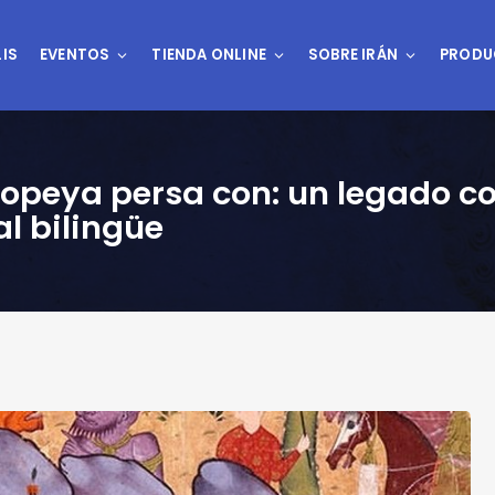
IS
EVENTOS
TIENDA ONLINE
SOBRE IRÁN
PRODU
 epopeya persa con: un legado c
al bilingüe