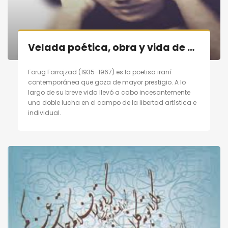
Velada poética, obra y vida de poetisa contemporánea persa «Forugh Farrojzad» en Madrid el 29/10/11
Forug Farrojzad (1935-1967) es la poetisa iraní
contemporánea que goza de mayor prestigio. A lo
largo de su breve vida llevó a cabo incesantemente
una doble lucha en el campo de la libertad artística e
individual.