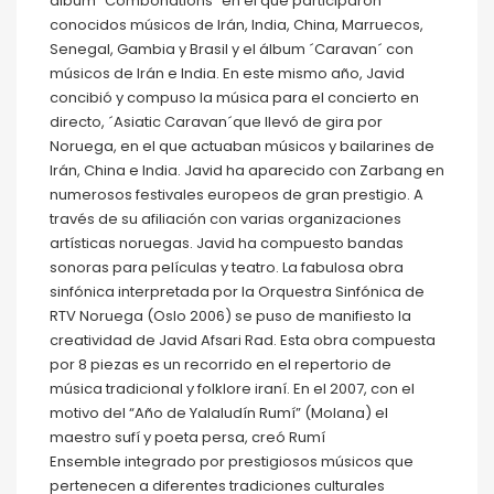
álbum ´Combonations´ en el que participaron
conocidos músicos de Irán, India, China, Marruecos,
Senegal, Gambia y Brasil y el álbum ´Caravan´ con
músicos de Irán e India. En este mismo año, Javid
concibió y compuso la música para el concierto en
directo, ´Asiatic Caravan´que llevó de gira por
Noruega, en el que actuaban músicos y bailarines de
Irán, China e India. Javid ha aparecido con Zarbang en
numerosos festivales europeos de gran prestigio. A
través de su afiliación con varias organizaciones
artísticas noruegas. Javid ha compuesto bandas
sonoras para películas y teatro. La fabulosa obra
sinfónica interpretada por la Orquestra Sinfónica de
RTV Noruega (Oslo 2006) se puso de manifiesto la
creatividad de Javid Afsari Rad. Esta obra compuesta
por 8 piezas es un recorrido en el repertorio de
música tradicional y folklore iraní. En el 2007, con el
motivo del “Año de Yalaludín Rumí” (Molana) el
maestro sufí y poeta persa, creó Rumí
Ensemble integrado por prestigiosos músicos que
pertenecen a diferentes tradiciones culturales