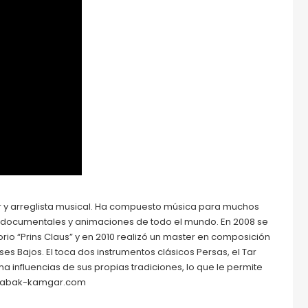
 y arreglista musical. Ha compuesto música para muchos
io, documentales y animaciones de todo el mundo. En 2008 se
o “Prins Claus” y en 2010 realizó un master en composición
es Bajos. El toca dos instrumentos clásicos Persas, el Tar
ma influencias de sus propias tradiciones, lo que le permite
w.babak-kamgar.com