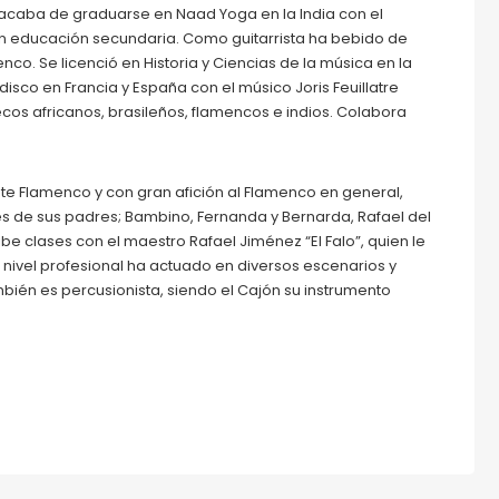
acaba de graduarse en Naad Yoga en la India con el
en educación secundaria. Como guitarrista ha bebido de
enco. Se licenció en Historia y Ciencias de la música en la
sco en Francia y España con el músico Joris Feuillatre
cos africanos, brasileños, flamencos e indios. Colabora
e Flamenco y con gran afición al Flamenco en general,
es de sus padres; Bambino, Fernanda y Bernarda, Rafael del
cibe clases con el maestro Rafael Jiménez “El Falo”, quien le
 nivel profesional ha actuado en diversos escenarios y
ién es percusionista, siendo el Cajón su instrumento