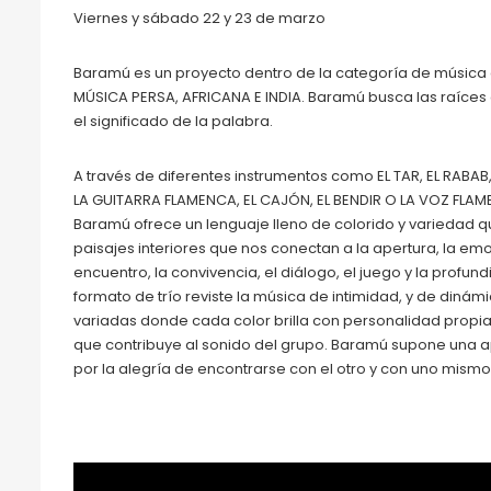
Viernes y sábado 22 y 23 de marzo
Baramú es un proyecto dentro de la categoría de música
MÚSICA PERSA, AFRICANA E INDIA. Baramú busca las raíces 
el significado de la palabra.
A través de diferentes instrumentos como EL TAR, EL RABAB,
LA GUITARRA FLAMENCA, EL CAJÓN, EL BENDIR O LA VOZ FLAM
Baramú ofrece un lenguaje lleno de colorido y variedad 
paisajes interiores que nos conectan a la apertura, la em
encuentro, la convivencia, el diálogo, el juego y la profund
formato de trío reviste la música de intimidad, y de dinám
variadas donde cada color brilla con personalidad propia
que contribuye al sonido del grupo. Baramú supone una 
por la alegría de encontrarse con el otro y con uno mismo