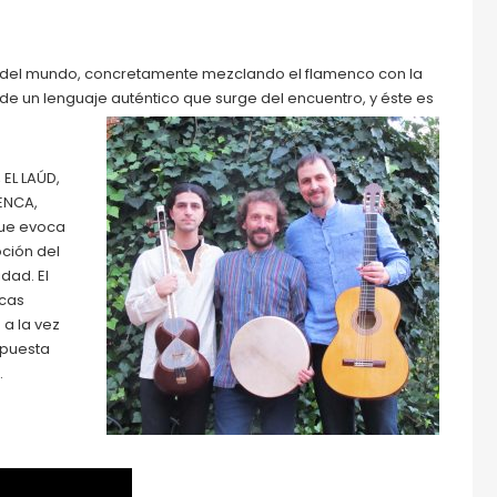
 del mundo, concretamente mezclando el flamenco con la
de un lenguaje auténtico que surge del encuentro, y éste es
 EL LAÚD,
ENCA,
que evoca
oción del
idad. El
icas
 a la vez
apuesta
.