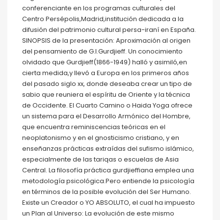
conferenciante en los programas culturales del
Centro Persépolis,Madrid,institución dedicada a la
difusión del patrimonio cultural persa-iraní en España.
SINOPSIS de la presentación: Aproximación al origen
del pensamiento de G.I.Gurdjieff. Un conocimiento
olvidado que Gurdjieff(1866-1949) halló y asimiló,en
cierta medida,y llevó a Europa en los primeros años
del pasado siglo xx, donde deseaba crear un tipo de
sabio que reuniera el espíritu de Oriente y la técnica
de Occidente. El Cuarto Camino o Haida Yoga ofrece
un sistema para el Desarrollo Armónico del Hombre,
que encuentra reminiscencias teóricas en el
neoplatonismo y en el gnosticismo cristiano, y en
enseñanzas prácticas extraídas del sufismo islámico,
especialmente de las tariqas o escuelas de Asia
Central. La filosofía práctica gurdjieffiana emplea una
metodología psicológica.Pero entiende la psicología
en términos de la posible evolución del Ser Humano.
Existe un Creador o YO ABSOLUTO, el cual ha impuesto
un Plan al Universo: La evolución de este mismo