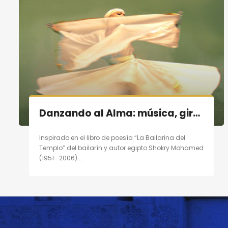
Danzando al Alma: música, giro, poesía en Madrid el 19/11/11
Inspirado en el libro de poesía “La Bailarina del
Templo” del bailarín y autor egipto Shokry Mohamed
(1951- 2006) ...