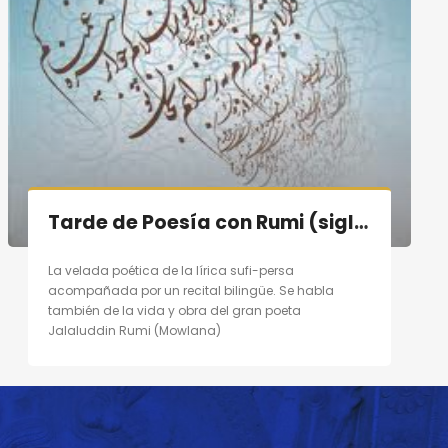
Tarde de Poesía con Rumi (siglo XIII) en Madrid el 10/09/11
La velada poética de la lírica sufi-persa
acompañada por un recital bilingüe. Se habla
también de la vida y obra del gran poeta
Jalaluddin Rumi (Mowlana)