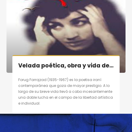
Velada poética, obra y vida de poetisa contemporánea persa «Forugh Farrojzad» en Madrid el 29/10/11
Forug Farrojzad (1935-1967) es la poetisa iraní
contemporánea que goza de mayor prestigio. A lo
largo de su breve vida llevó a cabo incesantemente
una doble lucha en el campo de la libertad artística
e individual.