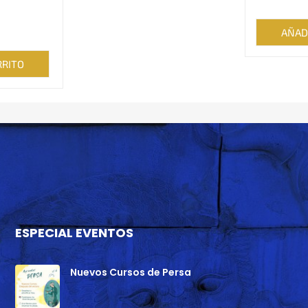
AÑAD
io
inal
io
RRITO
al
,00.
,00.
ESPECIAL EVENTOS
Nuevos Cursos de Persa