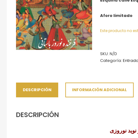
Esquina calle Esq
Aforo limitado
Este producto no es
SKU:
N/D
Categoría:
Entrad
DESCRIPCIÓN
INFORMACIÓN ADICIONAL
DESCRIPCIÓN
نوید نوروزی