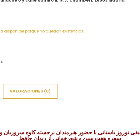
uilache 6 y calle Ramiro II, N. 7, Chamberí, 28003 Madrid
tá disponible porque no quedan existencias.
as
VALORACIONES (0)
 نوروز باستانی با حضور هنرمندان برجسته کاوه سروریان و 
سفره هفت سین و شعرخوانی از دیوان حافظ