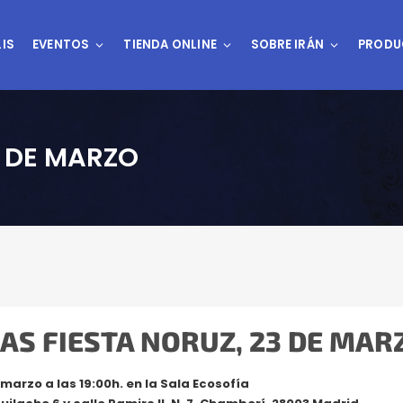
IS
EVENTOS
TIENDA ONLINE
SOBRE IRÁN
PRODU
3 DE MARZO
AS FIESTA NORUZ, 23 DE MAR
marzo a las 19:00h. en la Sala Ecosofía