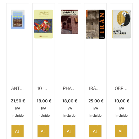
ANTOLOGÍA DE POETAS PERSAS
101 POEMAS
PHARSI (LA FUERTE-A-VENTURA PERSA)
IRÁN – RUMBO A
OBREROS TRABAJANDO: LECCIONES CINEMATOGRÁFICAS DE ABBAS KIAROSTAMI
21,50
€
18,00
€
18,00
€
25,00
€
10,00
€
IVA
IVA
IVA
IVA
IVA
incluido
incluido
incluido
incluido
incluido
AÑADIR
AÑADIR
AÑADIR
AÑADIR
AÑADIR
AL
AL
AL
AL
AL
CARRITO
CARRITO
CARRITO
CARRITO
CARRITO