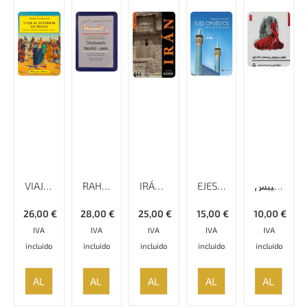
VIAJE AL INTERIOR DE PERSIA
RAHNAMA DICCIONARIO ESPAÑOL- PERSA
IRÁN – RUMBO A
EJES OPUESTOS -RELATO DE UN AÑO EN IRÁN
بانوى سرخ يوش برزمينهى خاكسترى ميكَل دليبس
26,00
€
28,00
€
25,00
€
15,00
€
10,00
€
IVA
IVA
IVA
IVA
IVA
incluido
incluido
incluido
incluido
incluido
AÑADIR
AÑADIR
AÑADIR
AÑADIR
AÑADIR
AL
AL
AL
AL
AL
CARRITO
CARRITO
CARRITO
CARRITO
CARRITO