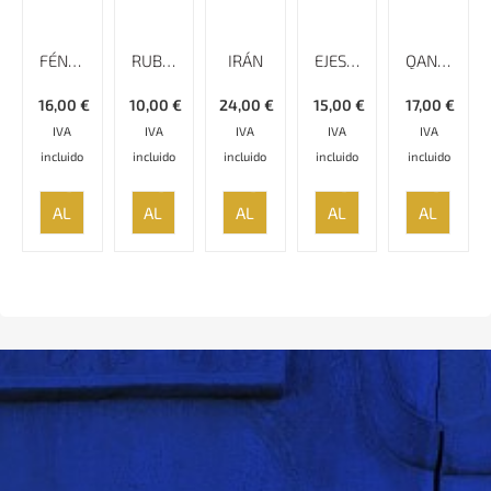
FÉNIX EN LA LLUVIA
RUBAYAT
IRÁN
EJES OPUESTOS -RELATO DE UN AÑO EN IRÁN
QANAT
16,00
€
10,00
€
24,00
€
15,00
€
17,00
€
IVA
IVA
IVA
IVA
IVA
incluido
incluido
incluido
incluido
incluido
AÑADIR
AÑADIR
AÑADIR
AÑADIR
AÑADIR
AL
AL
AL
AL
AL
CARRITO
CARRITO
CARRITO
CARRITO
CARRITO