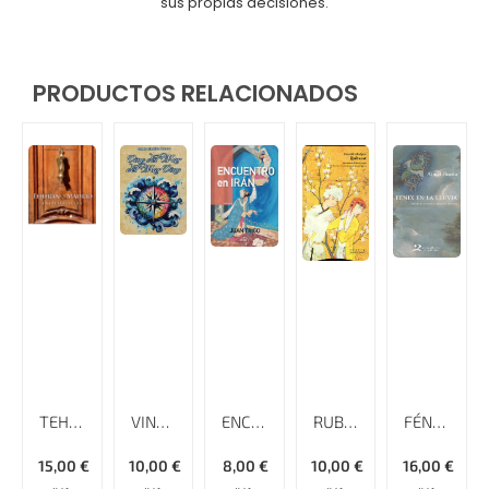
sus propias decisiones.
PRODUCTOS RELACIONADOS
TEHERAN & MADRID ENTRE DOS LUCES
VINO DEL MAR DEL MAR VINO
ENCUENTRO EN IRÁN
RUBAYAT
FÉNIX EN LA LLUVIA
15,00
€
10,00
€
8,00
€
10,00
€
16,00
€