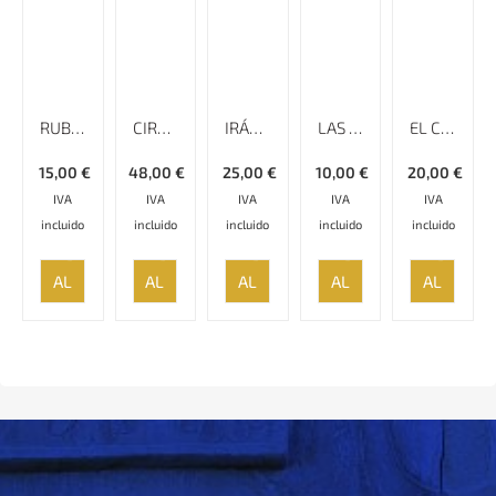
RUBAYAT
CIRO, REY DE ANSAN – ORIGEN Y FORMACIÓN DEL IMPERIO PERSA
IRÁN – RUMBO A
LAS SIETE PRINCESAS
EL CORONEL
15,00
€
48,00
€
25,00
€
10,00
€
20,00
€
IVA
IVA
IVA
IVA
IVA
incluido
incluido
incluido
incluido
incluido
AÑADIR
AÑADIR
AÑADIR
AÑADIR
AÑADIR
AL
AL
AL
AL
AL
CARRITO
CARRITO
CARRITO
CARRITO
CARRITO