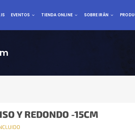
IS
EVENTOS
TIENDA ONLINE
SOBRE IRÁN
PRODU
cm
ISO Y REDONDO -15CM
INCLUIDO