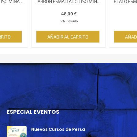
PLATO ESMALTADO LISO MINAKARI
JARRÓN ESMALTADO LISO MINAKARI, ALTURA DE 20 CM
48,00
€
IVA incluido
RRITO
AÑADIR AL CARRITO
AÑAD
ESPECIAL EVENTOS
Nuevos Cursos de Persa