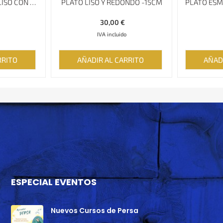
PLATO ESMALTADO LISO CON BORDE ESPECIAL MINAKARI, 18 CM
PLATO LISO Y REDONDO -15CM
30,00
€
IVA incluido
RRITO
AÑADIR AL CARRITO
AÑAD
ESPECIAL EVENTOS
Nuevos Cursos de Persa