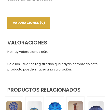
borde
especial
Minakari,
23
cm
VALORACIONES (0)
cantidad
VALORACIONES
No hay valoraciones aún.
Solo los usuarios registrados que hayan comprado este
producto pueden hacer una valoración.
PRODUCTOS RELACIONADOS