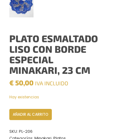
PLATO ESMALTADO
LISO CON BORDE
ESPECIAL
MINAKARI, 23 CM
€
50,00
IVA INCLUIDO
Hay existencias
Plato
AÑADIR AL CARRITO
Esmaltado
liso
SKU:
PL-206
con
Categorías:
Minakari
,
Platos