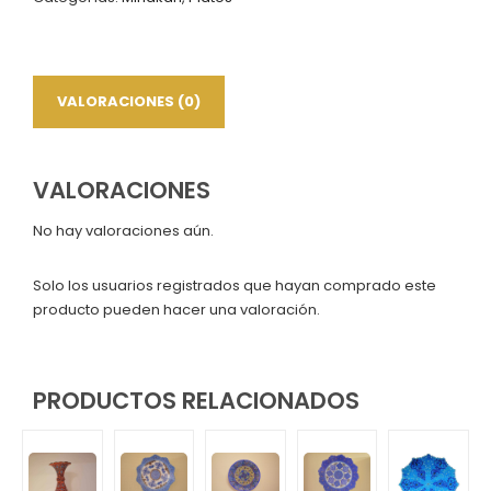
borde
especial
Minakari,
15
cm
VALORACIONES (0)
cantidad
VALORACIONES
No hay valoraciones aún.
Solo los usuarios registrados que hayan comprado este
producto pueden hacer una valoración.
PRODUCTOS RELACIONADOS