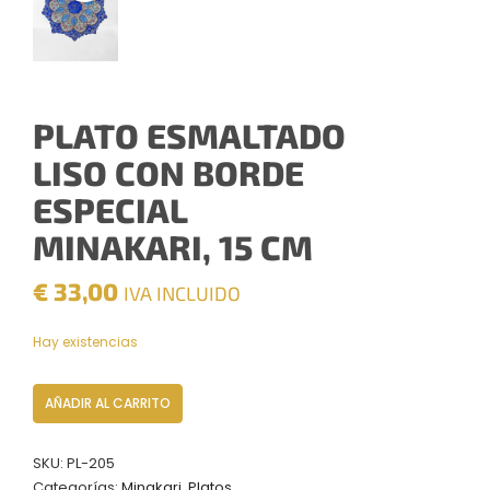
PLATO ESMALTADO
LISO CON BORDE
ESPECIAL
MINAKARI, 15 CM
€
33,00
IVA INCLUIDO
Hay existencias
Plato
AÑADIR AL CARRITO
Esmaltado
liso
SKU:
PL-205
con
Categorías:
Minakari
,
Platos