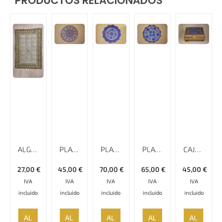
PRODUCTOS RELACIONADOS
ALGODÓN ESTAMPADO, 150 CM X 100 CM, GHALAMKAR; MANTEL, TAPIZ,
PLATO ESMALTADO LISO MINAKARI – 20 CM
PLATO ESMALTADO LISO MINAKARI
PLATO LISO MINAKARI CON BORDE ESPECIAL – 25 CM
CAJA KHATAMKARI – 18 CM
27,00
€
45,00
€
70,00
€
65,00
€
45,00
€
IVA
IVA
IVA
IVA
IVA
incluido
incluido
incluido
incluido
incluido
AÑADIR
AÑADIR
AÑADIR
AÑADIR
AÑADIR
AL
AL
AL
AL
AL