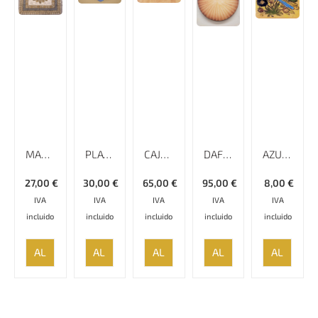
MANTEL DE ALGODÓN ESTAMPADO A MANO,100 CM X 100 CM, GHALAMKAR
PLATO ESMALTADO LISO MINAKARI
CAJA KHATAMKARI – 16 CM
DAF CON AROS DENTRO 53CM,INSTRUMENTO MUSICAL
AZULEJO ELEMENTOS ANTIGUOS – 10×10 CM
27,00
€
30,00
€
65,00
€
95,00
€
8,00
€
IVA
IVA
IVA
IVA
IVA
incluido
incluido
incluido
incluido
incluido
AÑADIR
AÑADIR
AÑADIR
AÑADIR
AÑADIR
AL
AL
AL
AL
AL
CARRITO
CARRITO
CARRITO
CARRITO
CARRITO