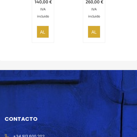
140,00
€
260,00
€
IVA
IVA
incluido
incluido
AÑADIR
AÑADIR
AL
AL
CARRITO
CARRITO
CONTACTO
+34 913 600 202