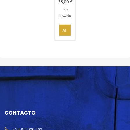
25,00
€
IVA
incluido
AÑADIR
AL
CARRITO
CONTACTO
+34 913 600 202