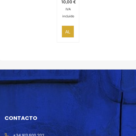
10,00
€
IVA
incluido
AÑADIR
AL
CARRITO
CONTACTO
+34 913 600 202