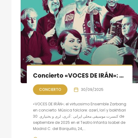
Concierto «VOCES DE IRÁN»: música folclore azerí, lorí y bakhtiari
CONCIERTO
30/09/2025
«VOCES DE IRÁN»; el virtuosimo Ensemble Zarbang
en concierto Música folclore: azerí, lorí y bakhtiari
کنسرت موسیقی محلی ایرانی : آذری، لری و بختیاری 30 de
septiembre de 2025 en el Teatro Infanta Isabel de
Madrid C. del Barquillo, 24,...