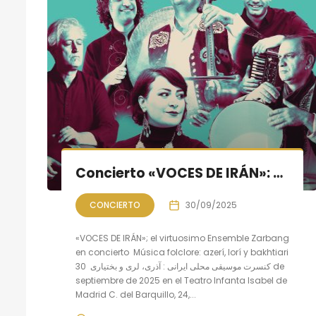
Concierto «VOCES DE IRÁN»: música folclore azerí, lorí y bakhtiari
CONCIERTO
30/09/2025
«VOCES DE IRÁN»; el virtuosimo Ensemble Zarbang
en concierto Música folclore: azerí, lorí y bakhtiari
کنسرت موسیقی محلی ایرانی : آذری، لری و بختیاری 30 de
septiembre de 2025 en el Teatro Infanta Isabel de
Madrid C. del Barquillo, 24,...