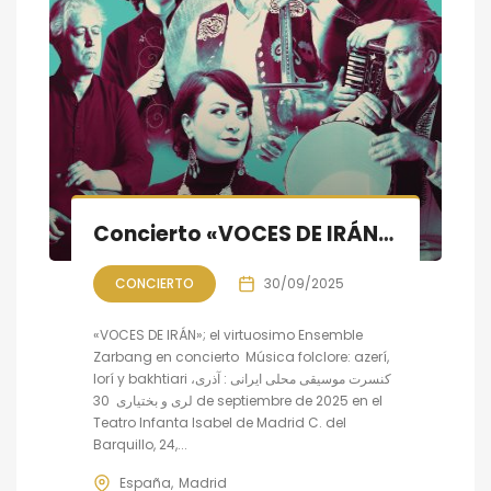
Concierto «VOCES DE IRÁN»: música folclore azerí, lorí y bakhtiari
CONCIERTO
30/09/2025
«VOCES DE IRÁN»; el virtuosimo Ensemble
Zarbang en concierto Música folclore: azerí,
lorí y bakhtiari کنسرت موسیقی محلی ایرانی : آذری،
لری و بختیاری 30 de septiembre de 2025 en el
Teatro Infanta Isabel de Madrid C. del
Barquillo, 24,...
España
Madrid