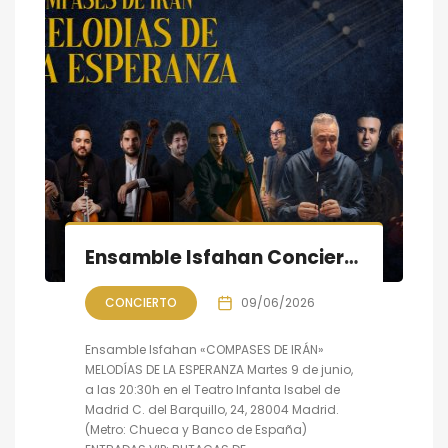
Ensamble Isfahan Concierto «COMPASES DE IRÁN»: Melodías de la Esperanza
CONCIERTO
09/06/2026
Ensamble Isfahan «COMPASES DE IRÁN»
MELODÍAS DE LA ESPERANZA Martes 9 de junio,
a las 20:30h en el Teatro Infanta Isabel de
Madrid C. del Barquillo, 24, 28004 Madrid.
(Metro: Chueca y Banco de España)