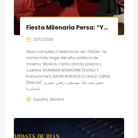
Fiesta Milenaria Persa: “Yalda”: música, danza, canto y pesía
21/12/2025
Aforo completo Celebración de «YALDA»: la
noche más larga del año, solsticio de
invierno Música, canto, danza, poesía y
cuentos SHAHRAM MONAZAMI (Santur Y
Kamancheh), NAVID NOROUZI (Canto) LUBNA
(Danza) جشن شب یلدا: موسیقی، رقص، شعر و
داستان با...
España
Madrid