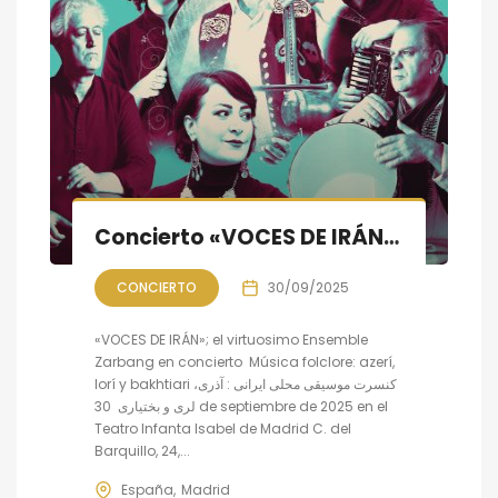
Concierto «VOCES DE IRÁN»: música folclore azerí, lorí y bakhtiari
CONCIERTO
30/09/2025
«VOCES DE IRÁN»; el virtuosimo Ensemble
Zarbang en concierto Música folclore: azerí,
lorí y bakhtiari کنسرت موسیقی محلی ایرانی : آذری،
لری و بختیاری 30 de septiembre de 2025 en el
Teatro Infanta Isabel de Madrid C. del
Barquillo, 24,...
España
Madrid